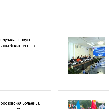
получила первую
льном бюллетене на
у
Морозовская больница