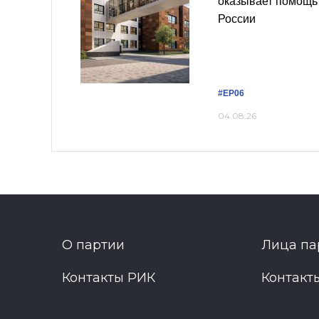
оказывает помощь 
России
#ЕР06
04.08.26
О партии
Лица па
Контакты РИК
Контакт