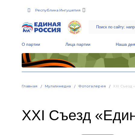
Республика Ингушетия
О партии
Лица партии
Наша дея
Местные общественные приемные Партии
Руководитель Региональной обще
Народная программа «Единой России»
Главная
Мультимедиа
Фотогалерея
XXI Съезд 
XXI Съезд «Един