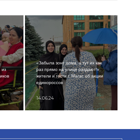
«Забыла зонт дома, а тут их как
 из
раз прямо на улице раздают!»:
В це
иков
жители и гости г. Магас об акции
Мага
единороссов
пред
14.06.24
31.0