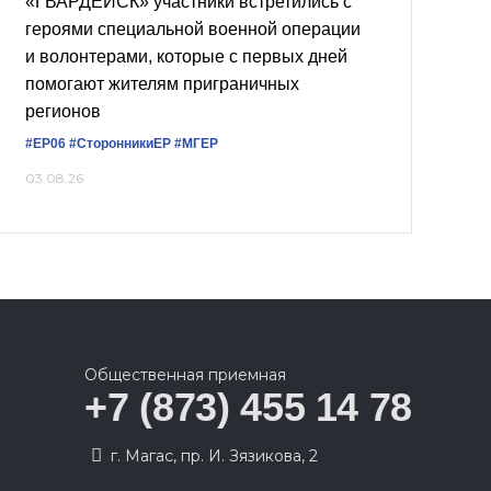
«ГВАРДЕЙСК» участники встретились с
героями специальной военной операции
и волонтерами, которые с первых дней
помогают жителям приграничных
регионов
#ЕР06
#СторонникиЕР
#‎МГЕР‬
03.08.26
Общественная приемная
+7 (873) 455 14 78
г. Магас, пр. И. Зязикова, 2