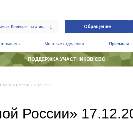
Обращение
тельность
Местные отделения
Приемная
ПОДДЕРЖКА УЧАСТНИКОВ СВО
ственной приемной Председателя Партии
Президиум регионального политического совета
«Единой России» 17.12.2023
ой России» 17.12.2