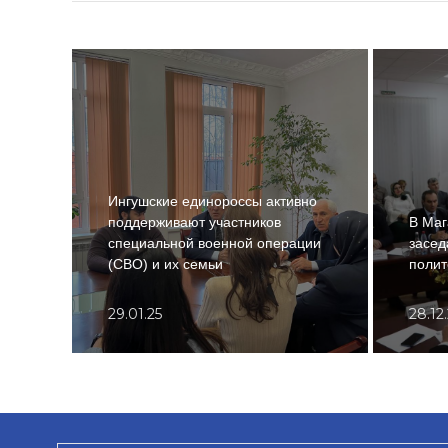
Ингушские единороссы активно
поддерживают участников
В Маг
специальной военной операции
засед
(СВО) и их семьи
полит
29.01.25
28.12