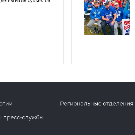
детям из 89 субъектов
ртии
Региональные отделения
ы пресс-службы