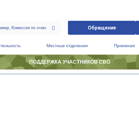
Обращение
тельность
Местные отделения
Приемная
ПОДДЕРЖКА УЧАСТНИКОВ СВО
ственной приемной Председателя Партии
Президиум регионального политического совета