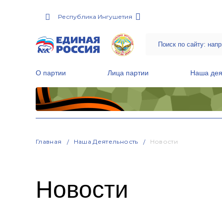
Республика Ингушетия
О партии
Лица партии
Наша дея
Местные общественные приемные Партии
Руководитель Региональной обще
Народная программа «Единой России»
Главная
Наша Деятельность
Новости
Новости