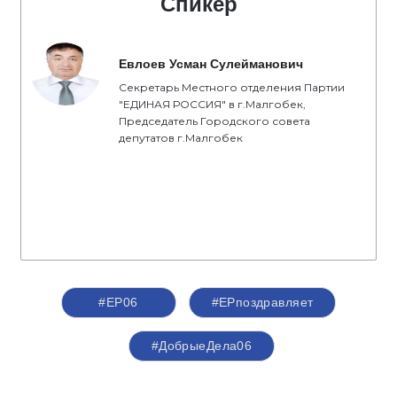
Спикер
Евлоев Усман Сулейманович
Секретарь Местного отделения Партии
"ЕДИНАЯ РОССИЯ" в г.Малгобек,
Председатель Городского совета
депутатов г.Малгобек
#ЕР06
#ЕРпоздравляет
#ДобрыеДела06