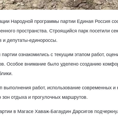
зации Народной программы партии Единая Россия со
енного пространства. Строящийся парк посетили се
в и депутаты-единороссы.
 партии ознакомились с текущим этапом работ, оцен
в. Особое внимание было уделено созданию комфор
блики.
п выполнения работ, использование современных и 
 зон отдыха и прогулочных маршрутов.
артии в Магасе Хаваж-Багаудин Дарсигов подчеркнул