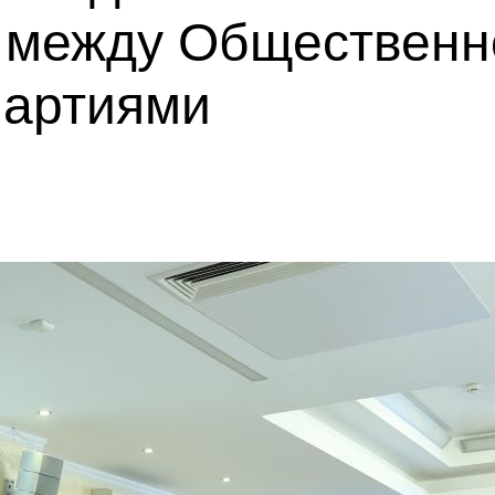
 между Общественн
партиями