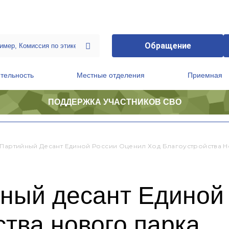
Обращение
тельность
Местные отделения
Приемная
ПОДДЕРЖКА УЧАСТНИКОВ СВО
ственной приемной Председателя Партии
Президиум регионального политического совета
 Партийный Десант Единой России Оценил Ход Благоустройства 
йный десант Единой
ства нового парка