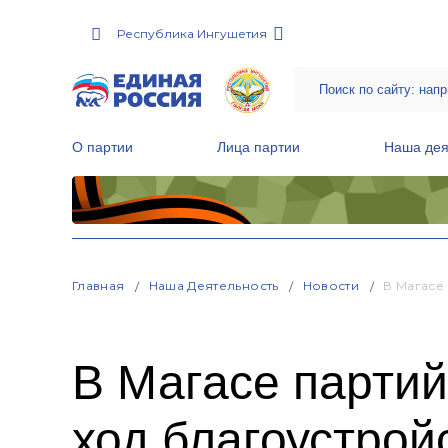
Республика Ингушетия
О партии
Лица партии
Наша дея
Местные общественные приемные Партии
Руководитель Региональной обще
Народная программа «Единой России»
Главная
Наша Деятельность
Новости
В Магасе
В Магасе парти
ход благоустрой