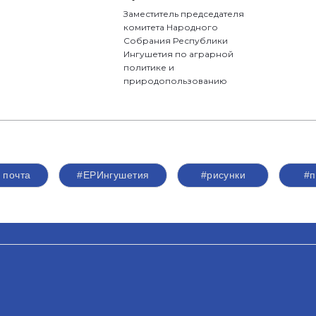
Заместитель председателя
комитета Народного
Собрания Республики
Ингушетия по аграрной
политике и
природопользованию
 почта
#ЕРИнгушетия
#рисунки
#п