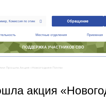
Обращение
тельность
Местные отделения
Приемная
ПОДДЕРЖКА УЧАСТНИКОВ СВО
ственной приемной Председателя Партии
Президиум регионального политического совета
тии Прошла Акция «Новогодняя Почта»
ошла акция «Нового