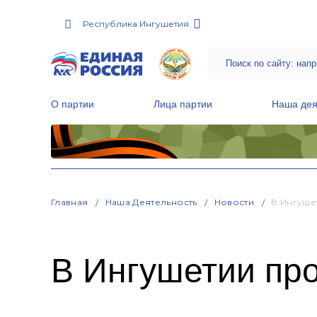
Республика Ингушетия
О партии
Лица партии
Наша дея
Местные общественные приемные Партии
Руководитель Региональной обще
Народная программа «Единой России»
Главная
Наша Деятельность
Новости
В Ингуше
В Ингушетии пр