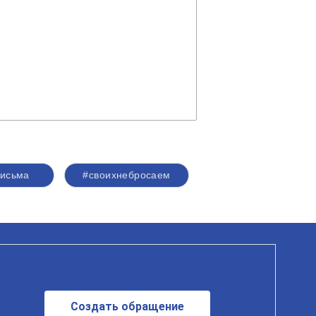
исьма
#своихнебросаем
Создать обращение