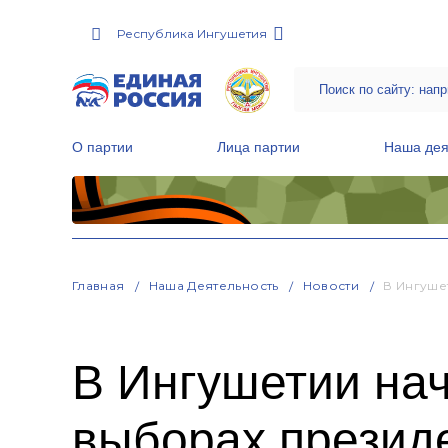
Республика Ингушетия
О партии
Лица партии
Наша дея
Местные общественные приемные Партии
Руководитель Региональной обще
Народная программа «Единой России»
Главная
Наша Деятельность
Новости
В Ингуше
В Ингушетии нач
выборах презид