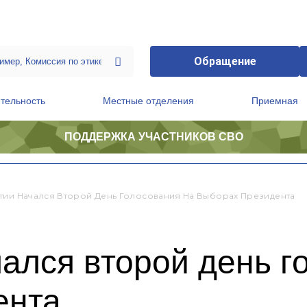
Обращение
тельность
Местные отделения
Приемная
ПОДДЕРЖКА УЧАСТНИКОВ СВО
ственной приемной Председателя Партии
Президиум регионального политического совета
тии Начался Второй День Голосования На Выборах Президента
ался второй день г
ента