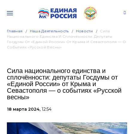
Главная
Наша Деятельность
Новости
Сила
Национального Единства И Сплочённости: Депутаты
Госдумы От «Единой России» От Крыма И Севастополя — О
Событиях «Русской Весны»
Сила национального единства и
сплочённости: депутаты Госдумы от
«Единой России» от Крыма и
Севастополя — о событиях «Русской
весны»
18 марта 2024,
12:54