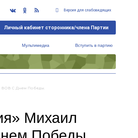
Версия для слабовидящих
Личный кабинет сторонника/члена Партии
Мультимедиа
Вступить в партию
Региональный исполнительный комитет
а ВОВ С Днем Победы.
ия» Михаил
Днем Победы.