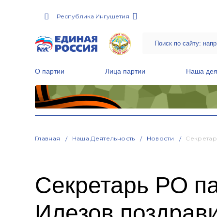
Республика Ингушетия
О партии
Лица партии
Наша дея
Местные общественные приемные Партии
Руководитель Региональной обще
Народная программа «Единой России»
Главная
Наша Деятельность
Новости
Секретар
Секретарь РО п
Илезов поздрав