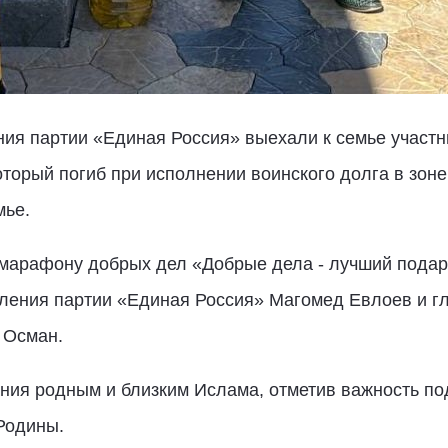
ния партии «Единая Россия» выехали к семье участ
торый погиб при исполнении воинского долга в зоне
мье.
 марафону добрых дел «Добрые дела - лучший подар
еления партии «Единая Россия» Магомед Евлоев и г
 Осман.
ния родным и близким Ислама, отметив важность п
Родины.