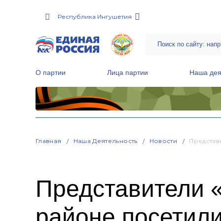
Республика Ингушетия
О партии
Лица партии
Наша дея
Местные общественные приемные Партии
Руководитель Региональной обще
Народная программа «Единой России»
Главная
Наша Деятельность
Новости
Представ
Представители 
районе посетил