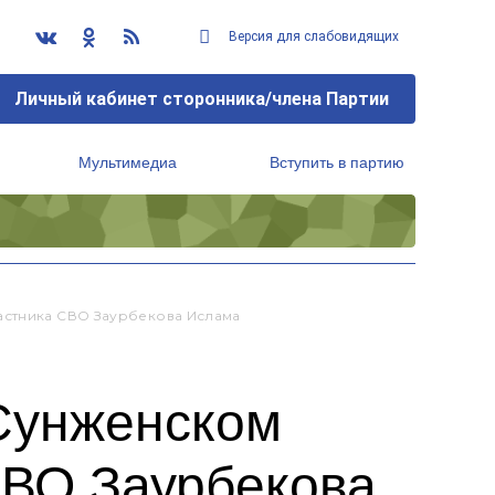
Версия для слабовидящих
Личный кабинет сторонника/члена Партии
Мультимедиа
Вступить в партию
Региональный исполнительный комитет
астника СВО Заурбекова Ислама
Сунженском
СВО Заурбекова