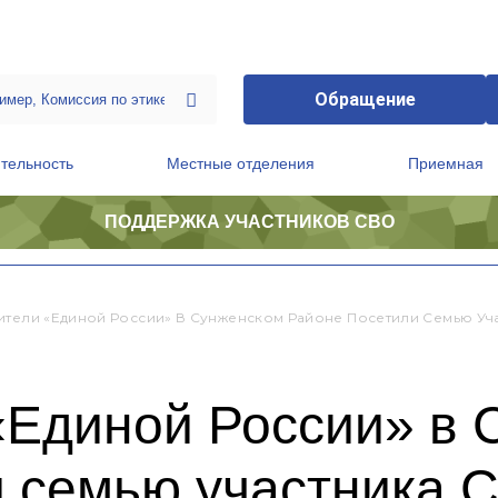
Обращение
тельность
Местные отделения
Приемная
ПОДДЕРЖКА УЧАСТНИКОВ СВО
ственной приемной Председателя Партии
Президиум регионального политического совета
ители «Единой России» В Сунженском Районе Посетили Семью Уч
«Единой России» в 
и семью участника 