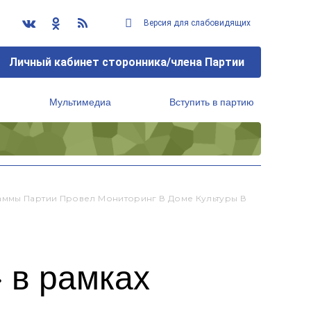
Версия для слабовидящих
Личный кабинет сторонника/члена Партии
Мультимедиа
Вступить в партию
Региональный исполнительный комитет
аммы Партии Провел Мониторинг В Доме Культуры В
 в рамках