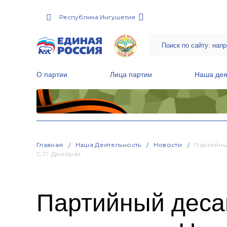
Республика Ингушетия
О партии
Лица партии
Наша дея
Местные общественные приемные Партии
Руководитель Региональной обще
Народная программа «Единой России»
Главная
Наша Деятельность
Новости
Партийны
С.п. Джейрах
Партийный деса