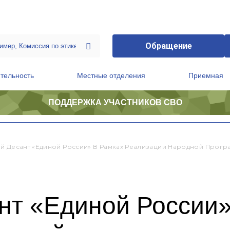
Обращение
тельность
Местные отделения
Приемная
ПОДДЕРЖКА УЧАСТНИКОВ СВО
ственной приемной Председателя Партии
Президиум регионального политического совета
й Десант «Единой России» В Рамках Реализации Народной Прогр
нт «Единой России»