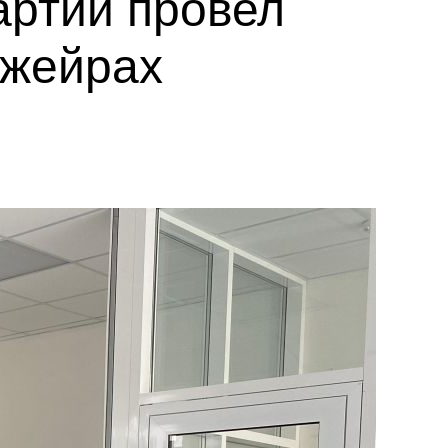
артии провел
Джейрах