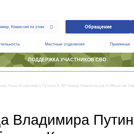
Обращение
тельность
Местные отделения
Приемная
ПОДДЕРЖКА УЧАСТНИКОВ СВО
ственной приемной Председателя Партии
Президиум регионального политического совета
ые Лица Владимира Путина В РИ Тимур Мартазанов И Ибрагим Ка
а Владимира Путин