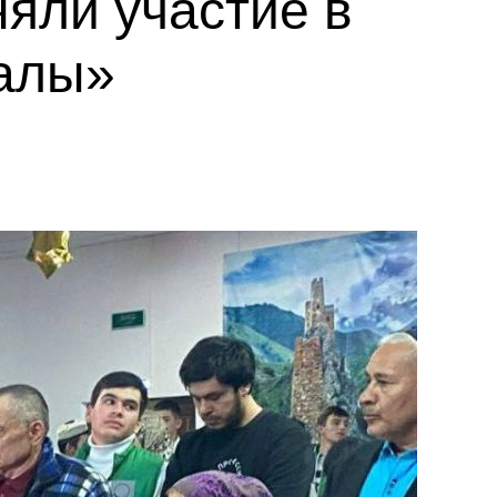
яли участие в
алы»