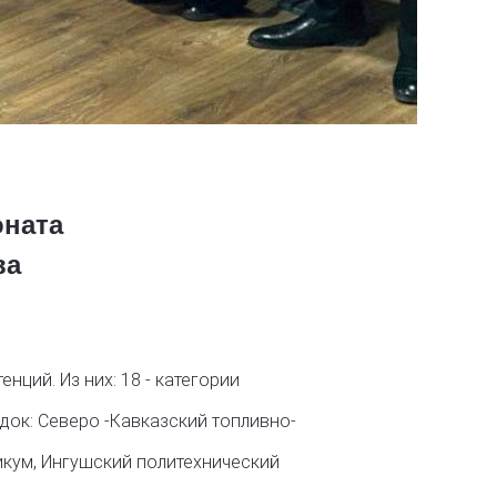
оната
ва
нций. Из них: 18 - категории
док: Северо -Кавказский топливно-
икум, Ингушский политехнический