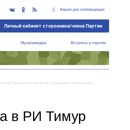
Версия для слабовидящих
Личный кабинет сторонника/члена Партии
Мультимедиа
Вступить в партию
Региональный исполнительный комитет
ртоев Приняли Участие В Открытии Чемпионата
а в РИ Тимур