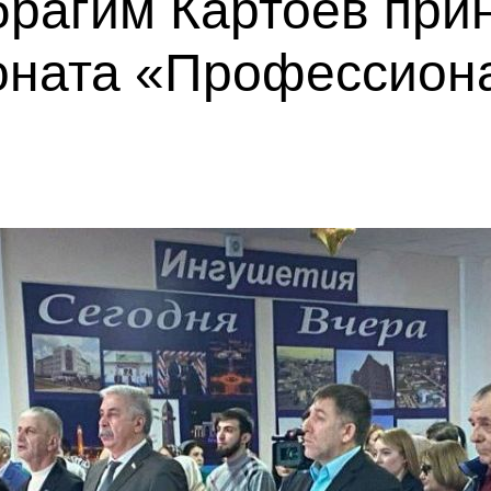
рагим Картоев прин
оната «Профессион