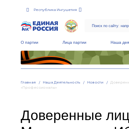
Республика Ингушетия
О партии
Лица партии
Наша дея
Местные общественные приемные Партии
Руководитель Региональной обще
Народная программа «Единой России»
Главная
Наша Деятельность
Новости
Доверенн
«Профессионалы»
Доверенные лиц