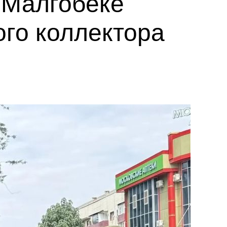
 Малгобеке
ого коллектора